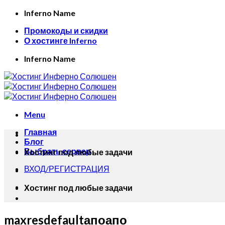
Skip
Inferno Name
to
Промокоды и скидки
content
О хостинге Inferno
Inferno Name
Menu
Главная
Блог
Выбрать сервер
Хостинг под любые задачи
ВХОД/РЕГИСТРАЦИЯ
Хостинг под любые задачи
maxresdefaultапоапо