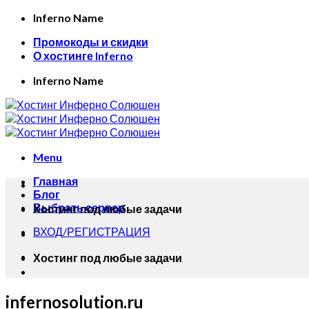
Skip
Inferno Name
to
Промокоды и скидки
content
О хостинге Inferno
Inferno Name
Menu
Главная
Блог
Выбрать сервер
Хостинг под любые задачи
ВХОД/РЕГИСТРАЦИЯ
Хостинг под любые задачи
infernosolution.ru